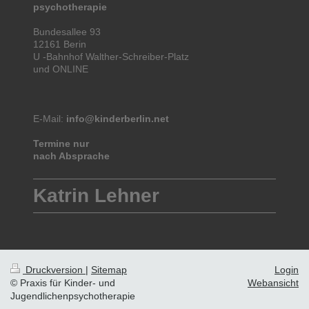
psychotherapie
Bundesallee 93
12161 Berin
U -Bahnhof Walther-Schreiber-Platz
und ONLINE
E-Mail:
info@kinderberlin.net
Termine nur
nach Absprache
Katrin Lehner
Druckversion
|
Sitemap
Login
© Praxis für Kinder- und
Webansicht
Jugendlichenpsychotherapie